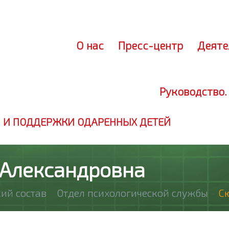
Лич
О нас
Пресс-центр
Деяте
Руководство.
 И ПОДДЕРЖКИ ОДАРЕННЫХ ДЕТЕЙ
 Александровна
ий состав
-
Отдел психологической службы
-
С