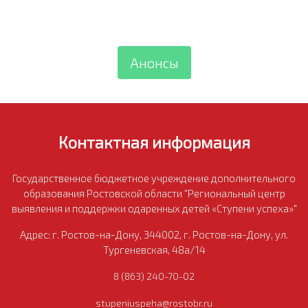
Анонсы
Контактная информация
Государственное бюджетное учреждение дополнительного
образования Ростовской области "Региональный центр
выявления и поддержки одаренных детей «Ступени успеха»"
Адрес: г. Ростов-на-Дону, 344002, г. Ростов-на-Дону, ул.
Тургеневская, 48а/14
8 (863) 240-70-02
stupeniuspeha@rostobr.ru