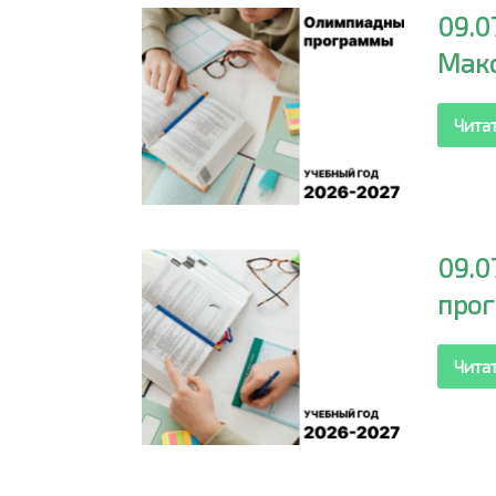
09.
Макс
Чита
09.0
прог
Чита