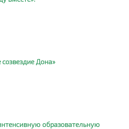
е созвездие Дона»
 интенсивную образовательную