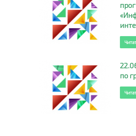
про
«Инф
инте
Чита
22.0
по г
Чита