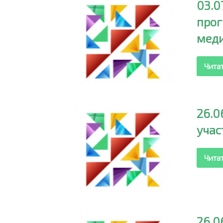
03.0
про
меди
Чита
26.0
учас
Чита
26.0