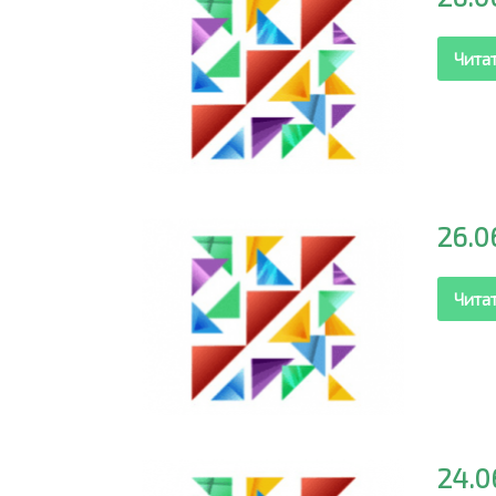
Чита
26.0
Чита
24.0