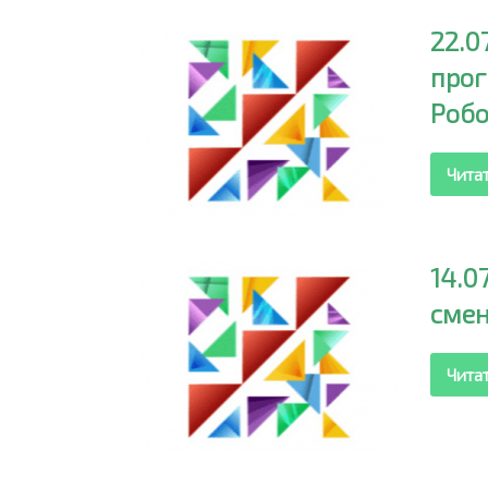
22.0
про
Робо
Чита
14.0
смен
Чита