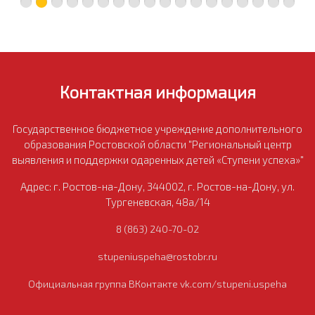
Контактная информация
Государственное бюджетное учреждение дополнительного
образования Ростовской области "Региональный центр
выявления и поддержки одаренных детей «Ступени успеха»"
Адрес: г. Ростов-на-Дону, 344002, г. Ростов-на-Дону, ул.
Тургеневская, 48а/14
8 (863) 240-70-02
stupeniuspeha@rostobr.ru
Профессионалитет
Официальная группа ВКонтакте vk.com/stupeni.uspeha