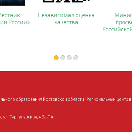
Вестник
Независимая оценка
Минис
ии России»
качества
просв
Российско
ьного образования Ростовской области "Региональный центр в
, ул. Тургеневская, 48а/14