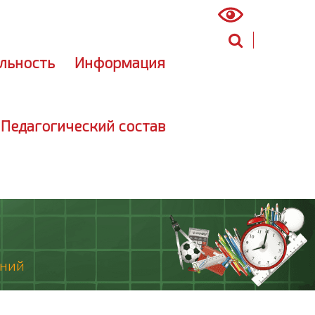
ный кабинет
(инструкция)
льность
Информация
 Педагогический состав
аний