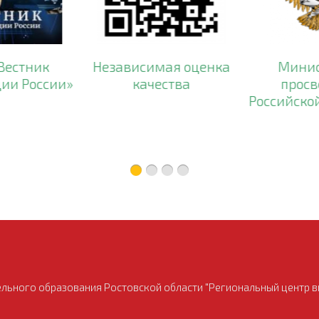
Вестник
Независимая оценка
Минис
ии России»
качества
просв
Российско
ьного образования Ростовской области "Региональный центр в