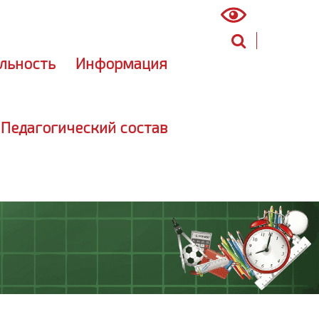
ный кабинет
(инструкция)
льность
Информация
 Педагогический состав